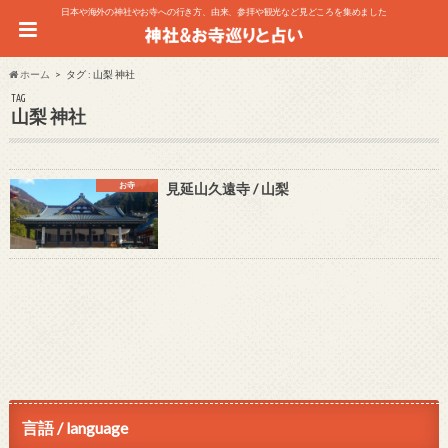
日本や海外の神社やお寺への行き方、由来、参拝や観光など見どころを集めました
ホーム
タグ : 山梨 神社
TAG
山梨 神社
お寺
見延山久遠寺 / 山梨
言語 / language