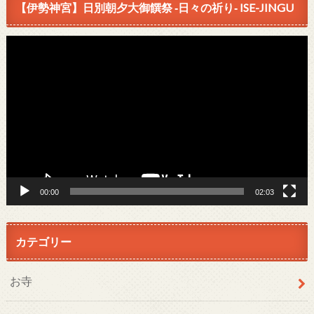
【伊勢神宮】日別朝夕大御饌祭 ‐日々の祈り‐ ISE-JINGU
動
画
プ
レ
ー
ヤ
ー
00:00
02:03
カテゴリー
お寺