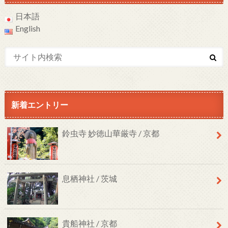
日本語
English
新着エントリー
鈴虫寺 妙徳山華厳寺 / 京都
息栖神社 / 茨城
貴船神社 / 京都