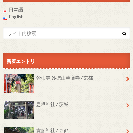
日本語
English
新着エントリー
鈴虫寺 妙徳山華厳寺 / 京都
息栖神社 / 茨城
貴船神社 / 京都