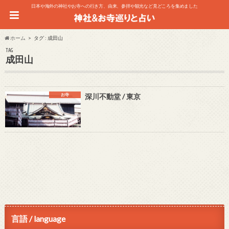
日本や海外の神社やお寺への行き方、由来、参拝や観光など見どころを集めました
ホーム
タグ : 成田山
TAG
成田山
お寺
深川不動堂 / 東京
言語 / language