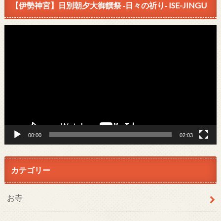
【伊勢神宮】日別朝夕大御饌祭 ‐日々の祈り‐ ISE-JINGU
動
画
プ
レ
ー
ヤ
ー
00:00
02:03
カテゴリー
お寺