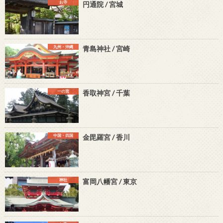
お寺
円通院 / 宮城
九州・沖縄
青島神社 / 宮崎
一の宮
香取神宮 / 千葉
中国・四国
金毘羅宮 / 香川
神社
富岡八幡宮 / 東京