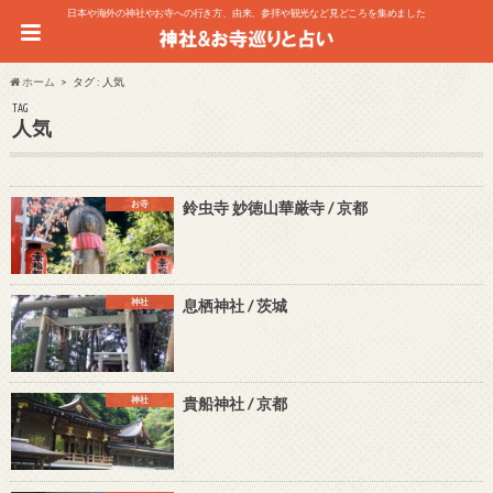
日本や海外の神社やお寺への行き方、由来、参拝や観光など見どころを集めました
ホーム
タグ : 人気
TAG
人気
お寺
鈴虫寺 妙徳山華厳寺 / 京都
神社
息栖神社 / 茨城
神社
貴船神社 / 京都