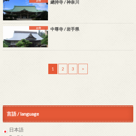
お寺
總持寺 / 神奈川
お寺
中尊寺 / 岩手県
1
2
3
>
言語 / language
日本語