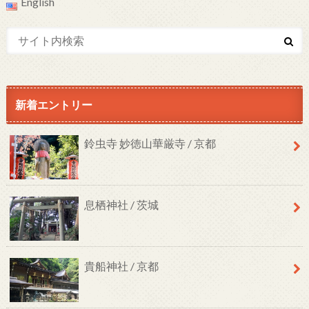
English
新着エントリー
鈴虫寺 妙徳山華厳寺 / 京都
息栖神社 / 茨城
貴船神社 / 京都