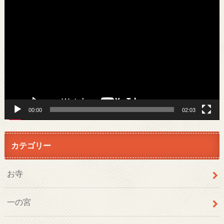
動
画
プ
レ
ー
ヤ
ー
00:00
02:03
カテゴリー
お寺
一の宮