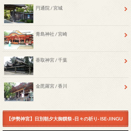
円通院 / 宮城
青島神社 / 宮崎
香取神宮 / 千葉
金毘羅宮 / 香川
【伊勢神宮】日別朝夕大御饌祭 ‐日々の祈り‐ ISE-JINGU