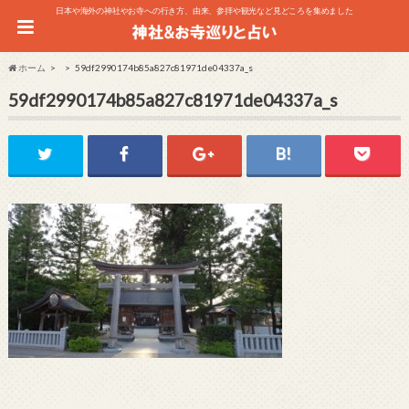
日本や海外の神社やお寺への行き方、由来、参拝や観光など見どころを集めました
ホーム
59df2990174b85a827c81971de04337a_s
59df2990174b85a827c81971de04337a_s