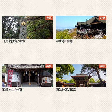
神社
お寺
日光東照宮 / 栃木
清水寺/ 京都
神社
神社
宝当神社 / 佐賀
明治神宮 / 東京