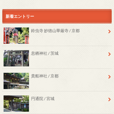
新着エントリー
鈴虫寺 妙徳山華厳寺 / 京都
息栖神社 / 茨城
貴船神社 / 京都
円通院 / 宮城