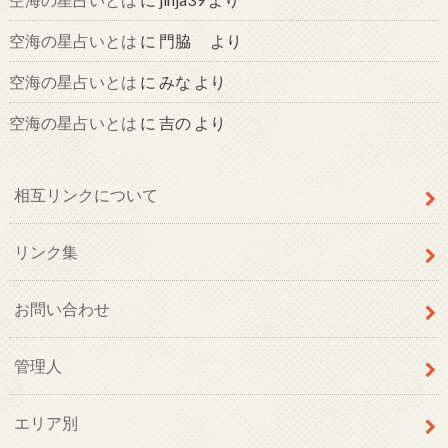
空海の星占いとは
に
門脇
より
空海の星占いとは
に
みな
より
空海の星占いとは
に
吉の
より
相互リンクについて
リンク集
お問い合わせ
管理人
エリア別