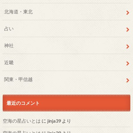
北海道・東北
占い
神社
近畿
関東・甲信越
最近のコメント
空海の星占いとは
に
jinja39
より
空海の星占いとは
に
jinja39
より