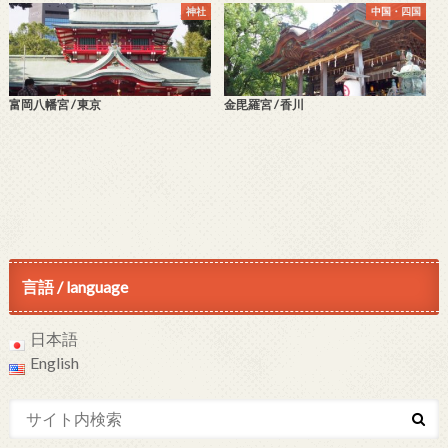
神社
中国・四国
富岡八幡宮 / 東京
金毘羅宮 / 香川
言語 / language
日本語
English