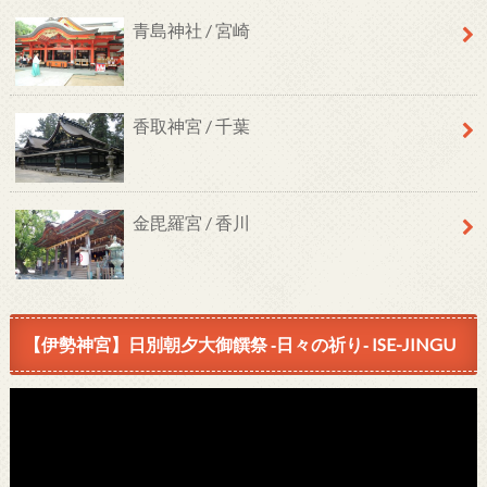
青島神社 / 宮崎
香取神宮 / 千葉
金毘羅宮 / 香川
【伊勢神宮】日別朝夕大御饌祭 ‐日々の祈り‐ ISE-JINGU
動
画
プ
レ