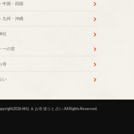
中国・四国
九州・沖縄
神社
一の宮
お寺
占い
pyright2026
神社 ＆ お寺 巡りと 占い
.All Rights Reserved.