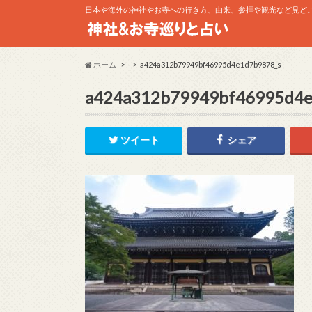
日本や海外の神社やお寺への行き方、由来、参拝や観光など見ど
ホーム
a424a312b79949bf46995d4e1d7b9878_s
a424a312b79949bf46995d4e
ツイート
シェア