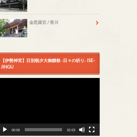
金毘羅宮 / 香川
【伊勢神宮】日別朝夕大御饌祭 ‐日々の祈り‐ ISE-
JINGU
動
画
プ
レ
ー
ヤ
ー
00:00
02:03