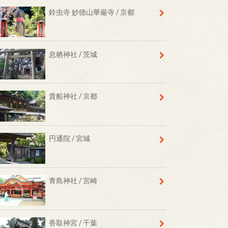
鈴虫寺 妙徳山華厳寺 / 京都
息栖神社 / 茨城
貴船神社 / 京都
円通院 / 宮城
青島神社 / 宮崎
香取神宮 / 千葉