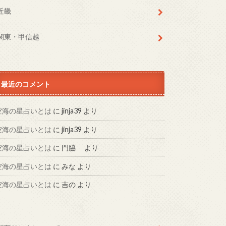
近畿
関東・甲信越
最近のコメント
空海の星占いとは
に
jinja39
より
空海の星占いとは
に
jinja39
より
空海の星占いとは
に
門脇
より
空海の星占いとは
に
みな
より
空海の星占いとは
に
吉の
より