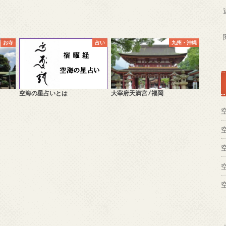
お寺
占い
九州・沖縄
空海の星占いとは
大宰府天満宮 / 福岡