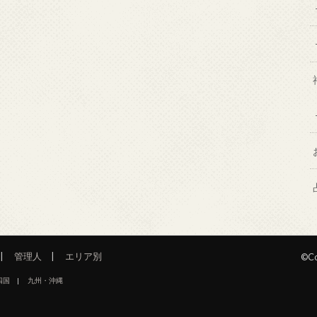
管理人
エリア別
©Co
四国
九州・沖縄