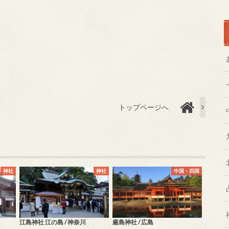
トップページへ
神社
神社
中国・四国
江島神社 江の島 / 神奈川
厳島神社 / 広島