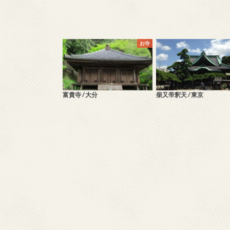
お寺
富貴寺 / 大分
柴又帝釈天 / 東京