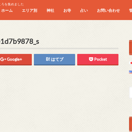
ころを集めました
ホーム
エリア別
神社
お寺
占い
お問い合わせ
北海道・東北
北陸・東海
近畿
中国・四国
九州・沖縄
一の宮
1d7b9878_s
Google+
はてブ
Pocket