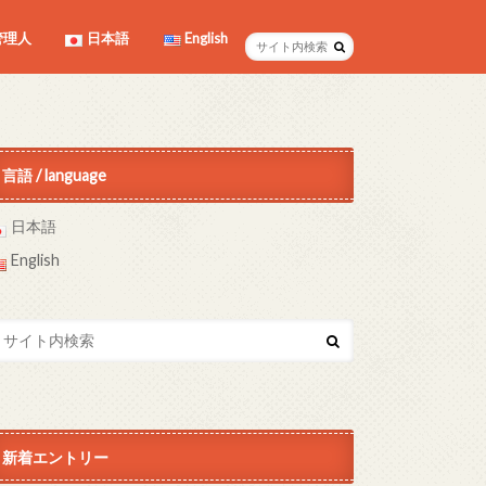
管理人
日本語
English
言語 / language
日本語
English
新着エントリー