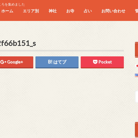
ころを集めました
ホーム
エリア別
神社
お寺
占い
お問い合わせ
北海道・東北
北陸・東海
近畿
中国・四国
九州・沖縄
一の宮
f66b151_s
Google+
はてブ
Pocket