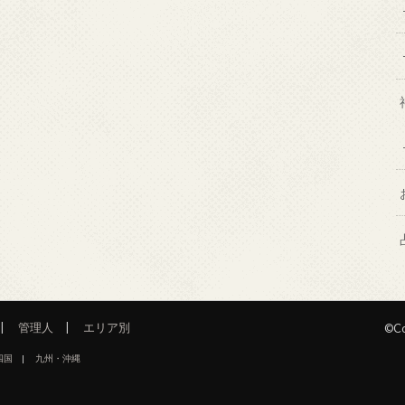
管理人
エリア別
©Co
四国
九州・沖縄