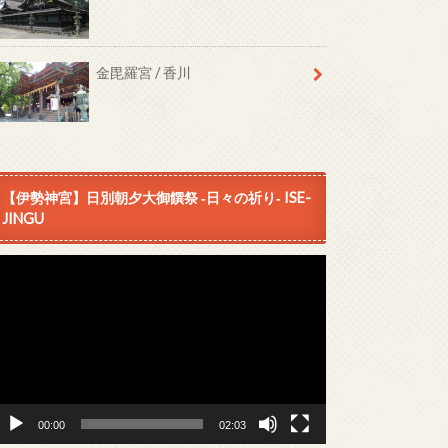
金毘羅宮 / 香川
【伊勢神宮】日別朝夕大御饌祭 ‐日々の祈り‐ ISE-
JINGU
動
画
プ
レ
ー
ヤ
ー
00:00
02:03