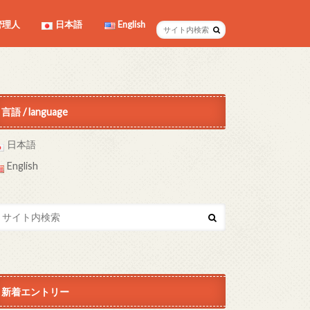
管理人
日本語
English
言語 / language
日本語
English
新着エントリー