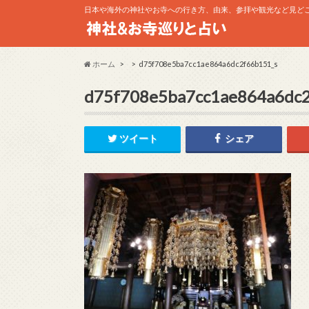
日本や海外の神社やお寺への行き方、由来、参拝や観光など見ど
ホーム
d75f708e5ba7cc1ae864a6dc2f66b151_s
d75f708e5ba7cc1ae864a6dc2
ツイート
シェア