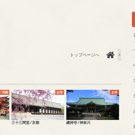
トップページへ
・沖縄
お寺
お寺
三十三間堂 / 京都
總持寺 / 神奈川