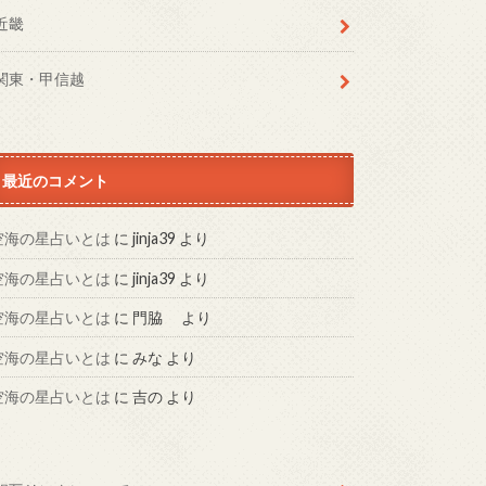
近畿
関東・甲信越
最近のコメント
空海の星占いとは
に
jinja39
より
空海の星占いとは
に
jinja39
より
空海の星占いとは
に
門脇
より
空海の星占いとは
に
みな
より
空海の星占いとは
に
吉の
より