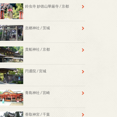
鈴虫寺 妙徳山華厳寺 / 京都
息栖神社 / 茨城
貴船神社 / 京都
円通院 / 宮城
青島神社 / 宮崎
香取神宮 / 千葉