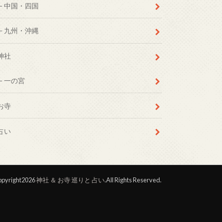
中国・四国
九州・沖縄
神社
一の宮
お寺
占い
pyright2026
神社 ＆ お寺 巡りと 占い
.All Rights Reserved.