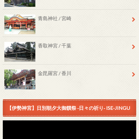
青島神社 / 宮崎
香取神宮 / 千葉
金毘羅宮 / 香川
【伊勢神宮】日別朝夕大御饌祭 ‐日々の祈り‐ ISE-JINGU
動
画
プ