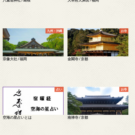
八重垣神社 / 島根
大宰府天満宮 / 福岡
九州・沖縄
お寺
宗像大社 / 福岡
金閣寺 / 京都
占い
お寺
空海の星占いとは
南禅寺 / 京都