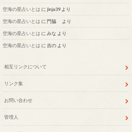
空海の星占いとは
に
jinja39
より
空海の星占いとは
に
門脇
より
空海の星占いとは
に
みな
より
空海の星占いとは
に
吉の
より
相互リンクについて
リンク集
お問い合わせ
管理人