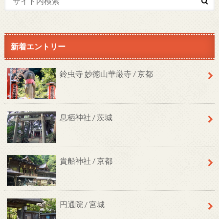
新着エントリー
鈴虫寺 妙徳山華厳寺 / 京都
息栖神社 / 茨城
貴船神社 / 京都
円通院 / 宮城