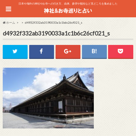
日本や海外の神社やお寺への行き方、由来、参拝や観光など見どころを集めました
ホーム
d4932f332ab3190033a1c1b6c26cf021_s
d4932f332ab3190033a1c1b6c26cf021_s