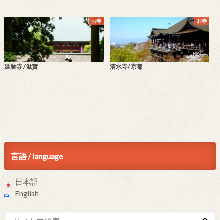
お寺
お寺
延暦寺 / 滋賀
清水寺/ 京都
言語 / language
日本語
English