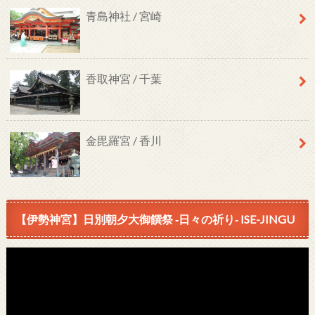
青島神社 / 宮崎
香取神宮 / 千葉
金毘羅宮 / 香川
【伊勢神宮】日別朝夕大御饌祭 ‐日々の祈り‐ ISE-JINGU
動
画
プ
レ