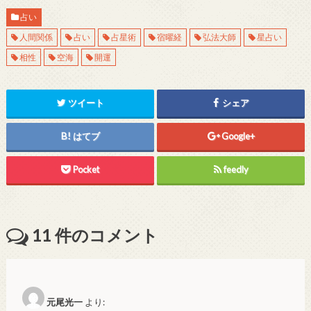
占い
人間関係
占い
占星術
宿曜経
弘法大師
星占い
相性
空海
開運
ツイート
シェア
はてブ
Google+
Pocket
feedly
11
件のコメント
元尾光一
より: