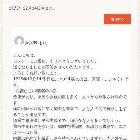
1975年12月14日生まれ。
返信する
jinja39
より:
こんにちは。
コメントにご投稿、ありがとうございました。
遅くなりましたが回答させていただきます。
よろしくお願い致します。
1975年12月14日(日)生まれ(44歳)の方は、觜宿（ししゅく）で
す。
~礼儀正しい理論家の星~
金運があり、友達や親族の数も多く、人々から尊敬され長命で
す。
頭の回転が非常に早く知識も豊富で、人と人の間で橋渡しをす
ることが得意です。
慎重で思慮深い平和主義者で、穏やかな人が多いでしょう。
觜宿生まれのあなたは、知的で理論的、知識欲も貪欲で、エネ
ルギーは旺盛。
内面は純粋で礼儀正しさを持ち合わせていますが、内と外で二