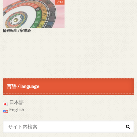
占い
輪廻転生 / 宿曜経
言語 / language
日本語
English