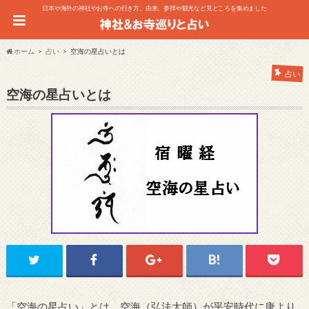
日本や海外の神社やお寺への行き方、由来、参拝や観光など見どころを集めました
ホーム
占い
空海の星占いとは
占い
空海の星占いとは
「空海の星占い」とは、空海（弘法大師）が平安時代に唐より