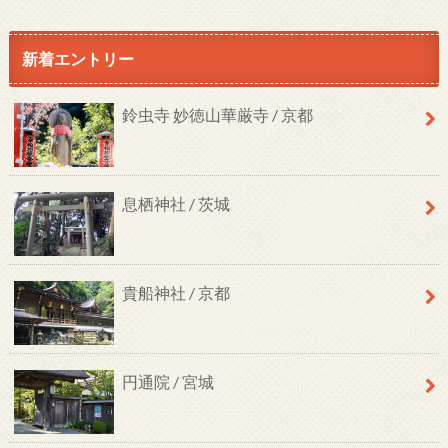
新着エントリー
鈴虫寺 妙徳山華厳寺 / 京都
息栖神社 / 茨城
貴船神社 / 京都
円通院 / 宮城