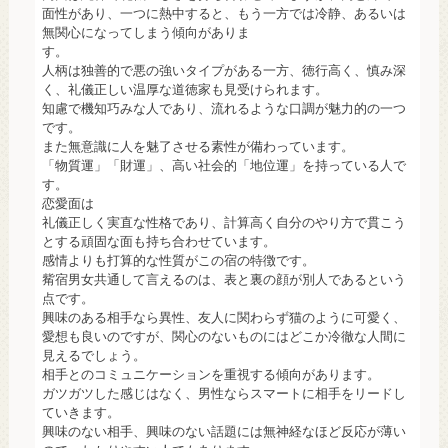
面性があり、一つに熱中すると、もう一方では冷静、あるいは
無関心になってしまう傾向がありま
す。
人柄は独善的で悪の強いタイプがある一方、徳行高く、慎み深
く、礼儀正しい温厚な道徳家も見受けられます。
知慮で機知巧みな人であり、流れるような口調が魅力的の一つ
です。
また無意識に人を魅了させる素性が備わっています。
「物質運」「財運」、高い社会的「地位運」を持っている人で
す。
恋愛面は
礼儀正しく実直な性格であり、計算高く自分のやり方で貫こう
とする頑固な面も持ち合わせています。
感情よりも打算的な性質がこの宿の特徴です。
觜宿男女共通して言えるのは、表と裏の顔が別人であるという
点です。
興味のある相手なら異性、友人に関わらず猫のように可愛く、
愛想も良いのですが、関心のないものにはどこか冷徹な人間に
見えるでしょう。
相手とのコミュニケーションを重視する傾向があります。
ガツガツした感じはなく、男性ならスマートに相手をリードし
ていきます。
興味のない相手、興味のない話題には無神経なほど反応が薄い