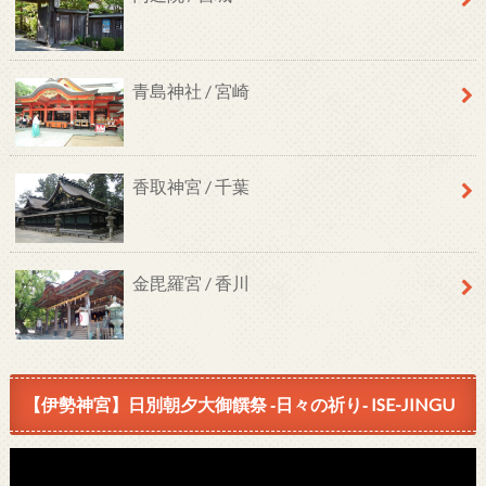
青島神社 / 宮崎
香取神宮 / 千葉
金毘羅宮 / 香川
【伊勢神宮】日別朝夕大御饌祭 ‐日々の祈り‐ ISE-JINGU
動
画