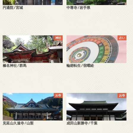
円通院 / 宮城
中尊寺 / 岩手県
神社
占い
榛名神社 / 群馬
輪廻転生 / 宿曜経
お寺
お寺
見延山久遠寺 / 山梨
成田山新勝寺 / 千葉