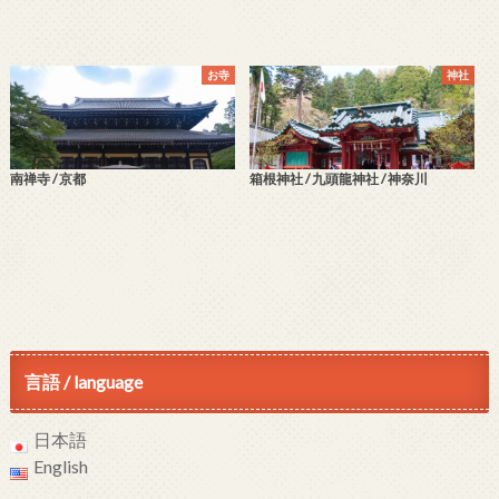
お寺
神社
南禅寺 / 京都
箱根神社 / 九頭龍神社 / 神奈川
言語 / language
日本語
English