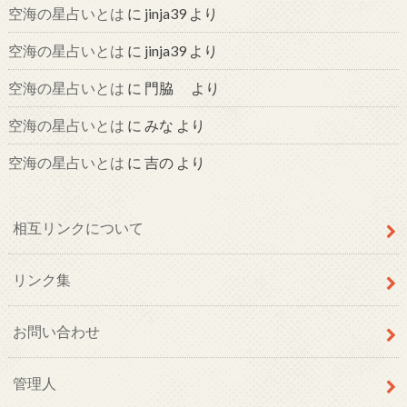
空海の星占いとは
に
jinja39
より
空海の星占いとは
に
jinja39
より
空海の星占いとは
に
門脇
より
空海の星占いとは
に
みな
より
空海の星占いとは
に
吉の
より
相互リンクについて
リンク集
お問い合わせ
管理人