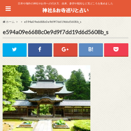
日本や海外の神社やお寺への行き方、由来、参拝や観光など見どころを集めました
ホーム
e594a09e6688c0e9d9f7dd19d6d5608b_s
e594a09e6688c0e9d9f7dd19d6d5608b_s