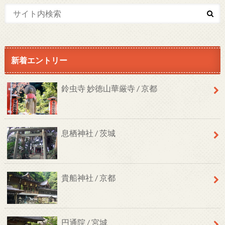
新着エントリー
鈴虫寺 妙徳山華厳寺 / 京都
息栖神社 / 茨城
貴船神社 / 京都
円通院 / 宮城