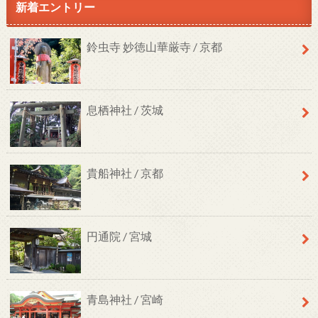
新着エントリー
鈴虫寺 妙徳山華厳寺 / 京都
息栖神社 / 茨城
貴船神社 / 京都
円通院 / 宮城
青島神社 / 宮崎