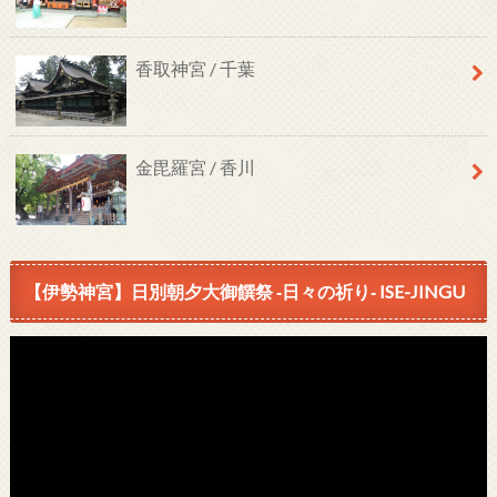
香取神宮 / 千葉
金毘羅宮 / 香川
【伊勢神宮】日別朝夕大御饌祭 ‐日々の祈り‐ ISE-JINGU
動
画
プ
レ
ー
ヤ