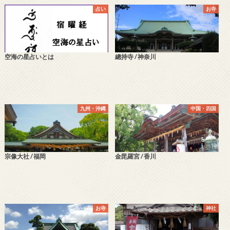
占い
お寺
空海の星占いとは
總持寺 / 神奈川
九州・沖縄
中国・四国
宗像大社 / 福岡
金毘羅宮 / 香川
お寺
神社